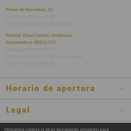
Piezas de Recambio, S.L
Passeig del Ferrocarril, 337
E-08860 Castelldefels (Barcelona)
Partner Zinas Centro, Andalucia,
Extremadura: REDAUTO
Passeig del Ferrocarril, 337
Avda. La Reguera, 25 Pol. Ind. Fuensanta
28936 Mostoles (Madrid)
Horario de apertura
Legal
Utilizamos cookies (y otras tecnologías similares) para