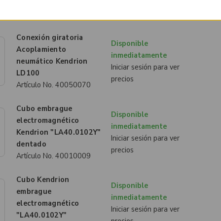
LP1000 DIN 472 125x4
precios
Artículo No.
40050062
Conexión giratoria
Disponible
Acoplamiento
inmediatamente
neumático Kendrion
Iniciar sesión para ver
LD100
precios
Artículo No.
40050070
Cubo embrague
Disponible
electromagnético
inmediatamente
Kendrion "LA40.0102Y"
Iniciar sesión para ver
dentado
precios
Artículo No.
40010009
Cubo Kendrion
Disponible
embrague
inmediatamente
electromagnético
Iniciar sesión para ver
"LA40.0102Y"