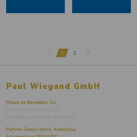
1
2
Paul Wiegand GmbH
Piezas de Recambio, S.L
Passeig del Ferrocarril, 337
E-08860 Castelldefels (Barcelona)
Partner Zinas Centro, Andalucia,
Extremadura: REDAUTO