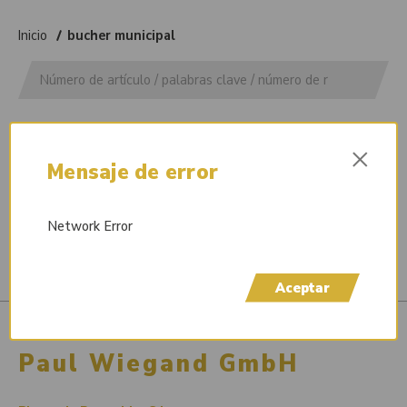
Inicio
bucher municipal
No hay productos bajo esta marca.
×
Mensaje de error
Network Error
Aceptar
Paul Wiegand GmbH