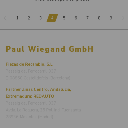
1
2
3
4
5
6
7
8
9
Paul Wiegand GmbH
Piezas de Recambio, S.L
Passeig del Ferrocarril, 337
E-08860 Castelldefels (Barcelona)
Partner Zinas Centro, Andalucia,
Extremadura: REDAUTO
Passeig del Ferrocarril, 337
Avda. La Reguera, 25 Pol. Ind. Fuensanta
28936 Mostoles (Madrid)