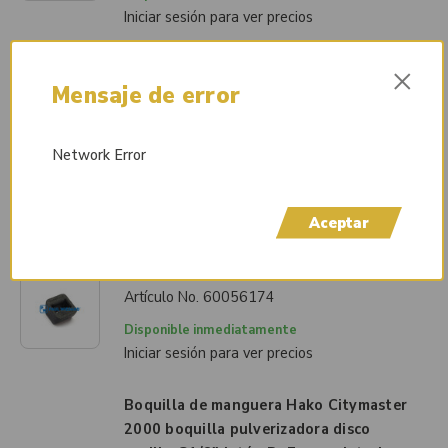
Iniciar sesión para ver precios
Tapa protectora Piezas estándar
×
Mensaje de error
Schmidt Puerta de la unidad operativa
del joystick
Artículo No.
63800426
Network Error
Disponible inmediatamente
Iniciar sesión para ver precios
Aceptar
Tapón RAVO Serie 5 goma de
accionamiento del embrague
Artículo No.
60056174
Disponible inmediatamente
Iniciar sesión para ver precios
Boquilla de manguera Hako Citymaster
2000 boquilla pulverizadora disco