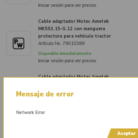
Iniciar sesión para ver precios
Cable adaptador Motec Ametek
MK553.15-G.12 con manguera
protectora para vehículo tractor
Artículo No.
79010389
Disponible inmediatamente
Iniciar sesión para ver precios
Cable adaptador Motec Ametek
MK553.20-G.17 con manguera
protectora para vehículo tractor
Mensaje de error
Artículo No.
79010390
Disponible inmediatamente
Network Error
Iniciar sesión para ver precios
Cable adaptador Motec Ametek
Aceptar