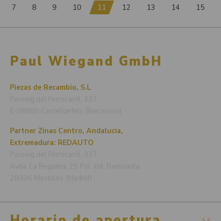
7
8
9
10
11
12
13
14
15
Paul Wiegand GmbH
Piezas de Recambio, S.L
Passeig del Ferrocarril, 337
E-08860 Castelldefels (Barcelona)
Partner Zinas Centro, Andalucia,
Extremadura: REDAUTO
Passeig del Ferrocarril, 337
Avda. La Reguera, 25 Pol. Ind. Fuensanta
28936 Mostoles (Madrid)
Horario de apertura